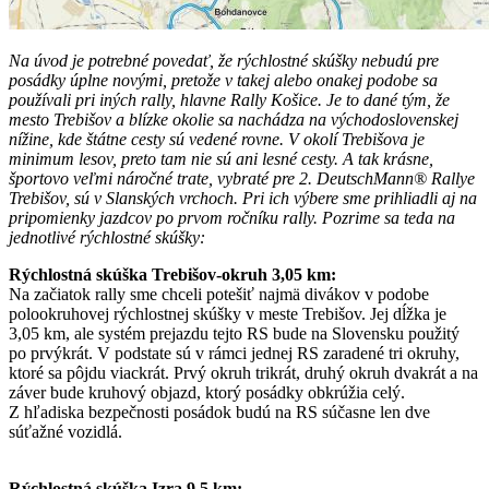
Na úvod je potrebné povedať, že rýchlostné skúšky nebudú pre
posádky úplne novými, pretože v takej alebo onakej podobe sa
používali pri iných rally, hlavne Rally Košice. Je to dané tým, že
mesto Trebišov a blízke okolie sa nachádza na východoslovenskej
nížine, kde štátne cesty sú vedené rovne. V okolí Trebišova je
minimum lesov, preto tam nie sú ani lesné cesty. A tak krásne,
športovo veľmi náročné trate, vybraté pre 2. DeutschMann® Rallye
Trebišov, sú v Slanských vrchoch. Pri ich výbere sme prihliadli aj na
pripomienky jazdcov po prvom ročníku rally. Pozrime sa teda na
jednotlivé rýchlostné skúšky:
Rýchlostná skúška Trebišov-okruh 3,05 km:
Na začiatok rally sme chceli potešiť najmä divákov v podobe
polookruhovej rýchlostnej skúšky v meste Trebišov. Jej dĺžka je
3,05 km, ale systém prejazdu tejto RS bude na Slovensku použitý
po prvýkrát. V podstate sú v rámci jednej RS zaradené tri okruhy,
ktoré sa pôjdu viackrát. Prvý okruh trikrát, druhý okruh dvakrát a na
záver bude kruhový objazd, ktorý posádky obkrúžia celý.
Z hľadiska bezpečnosti posádok budú na RS súčasne len dve
súťažné vozidlá.
Rýchlostná skúška Izra 9,5 km: