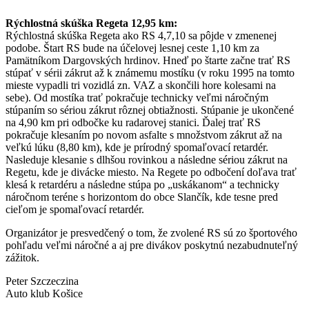
Rýchlostná skúška Regeta 12,95 km:
Rýchlostná skúška Regeta ako RS 4,7,10 sa pôjde v zmenenej
podobe. Štart RS bude na účelovej lesnej ceste 1,10 km za
Pamätníkom Dargovských hrdinov. Hneď po štarte začne trať RS
stúpať v sérii zákrut až k známemu mostíku (v roku 1995 na tomto
mieste vypadli tri vozidlá zn. VAZ a skončili hore kolesami na
sebe). Od mostíka trať pokračuje technicky veľmi náročným
stúpaním so sériou zákrut rôznej obtiažnosti. Stúpanie je ukončené
na 4,90 km pri odbočke ku radarovej stanici. Ďalej trať RS
pokračuje klesaním po novom asfalte s množstvom zákrut až na
veľkú lúku (8,80 km), kde je prírodný spomaľovací retardér.
Nasleduje klesanie s dlhšou rovinkou a následne sériou zákrut na
Regetu, kde je divácke miesto. Na Regete po odbočení doľava trať
klesá k retardéru a následne stúpa po „uskákanom“ a technicky
náročnom teréne s horizontom do obce Slančík, kde tesne pred
cieľom je spomaľovací retardér.
Organizátor je presvedčený o tom, že zvolené RS sú zo športového
pohľadu veľmi náročné a aj pre divákov poskytnú nezabudnuteľný
zážitok.
Peter Szczeczina
Auto klub Košice