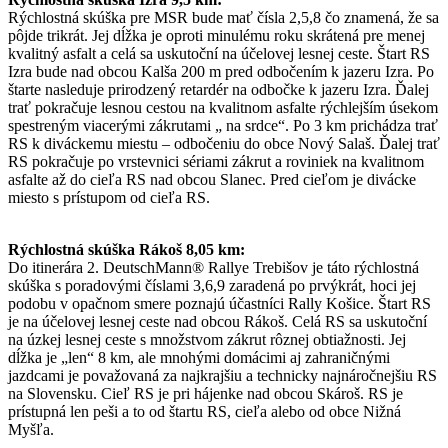
Rýchlostná skúška pre MSR bude mať čísla 2,5,8 čo znamená, že sa
pôjde trikrát. Jej dĺžka je oproti minulému roku skrátená pre menej
kvalitný asfalt a celá sa uskutoční na účelovej lesnej ceste. Štart RS
Izra bude nad obcou Kalša 200 m pred odbočením k jazeru Izra. Po
štarte nasleduje prirodzený retardér na odbočke k jazeru Izra. Ďalej
trať pokračuje lesnou cestou na kvalitnom asfalte rýchlejším úsekom
spestreným viacerými zákrutami „ na srdce“. Po 3 km prichádza trať
RS k diváckemu miestu – odbočeniu do obce Nový Salaš. Ďalej trať
RS pokračuje po vrstevnici sériami zákrut a roviniek na kvalitnom
asfalte až do cieľa RS nad obcou Slanec. Pred cieľom je divácke
miesto s prístupom od cieľa RS.
Rýchlostná skúška Rákoš 8,05 km:
Do itinerára 2. DeutschMann® Rallye Trebišov je táto rýchlostná
skúška s poradovými číslami 3,6,9 zaradená po prvýkrát, hoci jej
podobu v opačnom smere poznajú účastníci Rally Košice. Štart RS
je na účelovej lesnej ceste nad obcou Rákoš. Celá RS sa uskutoční
na úzkej lesnej ceste s množstvom zákrut rôznej obtiažnosti. Jej
dĺžka je „len“ 8 km, ale mnohými domácimi aj zahraničnými
jazdcami je považovaná za najkrajšiu a technicky najnáročnejšiu RS
na Slovensku. Cieľ RS je pri hájenke nad obcou Skároš. RS je
prístupná len peši a to od štartu RS, cieľa alebo od obce Nižná
Myšľa.