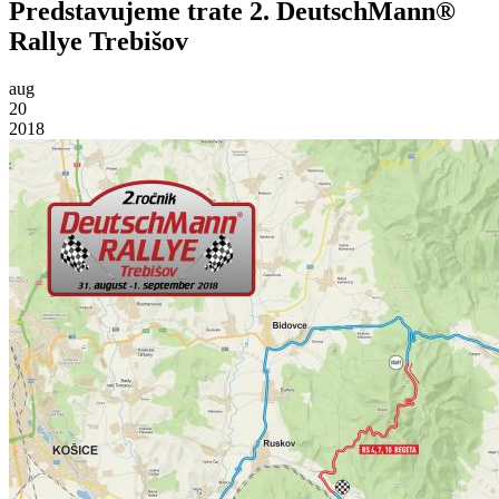
Predstavujeme trate 2. DeutschMann®
Rallye Trebišov
aug
20
2018