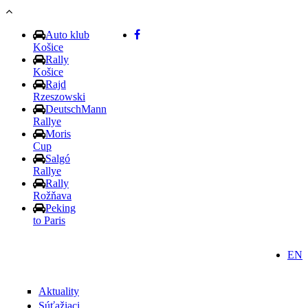
Skočiť na hlavný obsah
Auto klub
Košice
Rally
Košice
Rajd
Rzeszowski
DeutschMann
Rallye
Moris
Cup
Salgó
Rallye
Rally
Rožňava
Peking
to Paris
EN
Aktuality
Súťažiaci