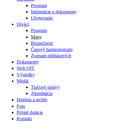
Program
Informácie a dokumenty
Ubytovanie
Diváci
Program
Mapy
Bezpečnosť
Časový harmonogram
Zoznam prihlásených
Dokumenty
Web OIT
Výsledky
Médiá
Tlačové správy
Akreditácia
História a archív
Foto
Prijaté dotácie
Kontakt