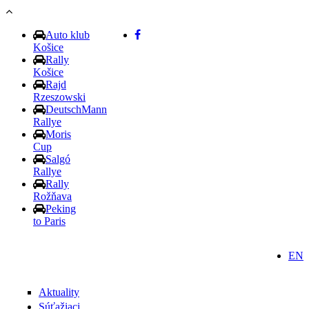
Skočiť na hlavný obsah
Auto klub
Košice
Rally
Košice
Rajd
Rzeszowski
DeutschMann
Rallye
Moris
Cup
Salgó
Rallye
Rally
Rožňava
Peking
to Paris
EN
Aktuality
Súťažiaci