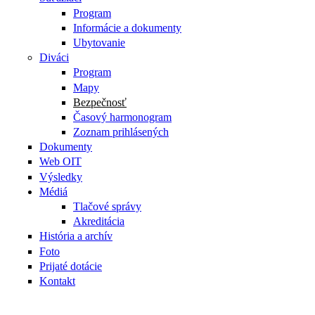
Program
Informácie a dokumenty
Ubytovanie
Diváci
Program
Mapy
Bezpečnosť
Časový harmonogram
Zoznam prihlásených
Dokumenty
Web OIT
Výsledky
Médiá
Tlačové správy
Akreditácia
História a archív
Foto
Prijaté dotácie
Kontakt