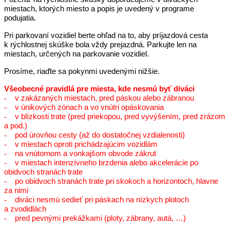
miestach, ktorých miesto a popis je uvedený v programe
podujatia.
Pri parkovaní vozidiel berte ohľad na to, aby príjazdová cesta
k rýchlostnej skúške bola vždy prejazdná. Parkujte len na
miestach, určených na parkovanie vozidiel.
Prosíme, riaďte sa pokynmi uvedenými nižšie.
Všeobecné pravidlá pre miesta, kde nesmú byť diváci
-
v zakázaných miestach, pred páskou alebo zábranou
-
v únikových zónach a vo vnútri opáskovania
-
v blízkosti trate (pred priekopou, pred vyvýšením, pred zrázom
a pod.)
-
pod úrovňou cesty (až do dostatočnej vzdialenosti)
-
v miestach oproti prichádzajúcim vozidlám
-
na vnútornom a vonkajšom obvode zákrut
-
v miestach intenzívneho brzdenia alebo akcelerácie po
obidvoch stranách trate
-
po obidvoch stranách trate pri skokoch a horizontoch, hlavne
za nimi
-
diváci nesmú sedieť pri páskach na nízkych plotoch
a zvodidlách
-
pred pevnými prekážkami (ploty, zábrany, autá, …)