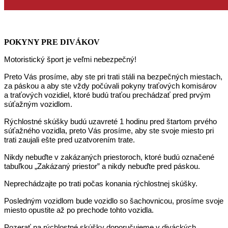
POKYNY PRE DIVÁKOV
Motoristick
ý šport je veľmi nebezpečný
!
Preto Vás prosíme, aby ste pri trati stáli na bezpečných miestach,
za páskou a aby ste vždy počúvali pokyny traťových komisárov
a traťových vozidiel, ktoré budú traťou prechádzať pred prvým
súťažným vozidlom.
Rýchlostné skúšky budú uzavreté 1 hodinu pred štartom prvého
súťažného vozidla, preto Vás prosíme, aby ste svoje miesto pri
trati zaujali ešte pred uzatvorením trate.
Nikdy nebuďte v zakázaných priestoroch, ktoré budú označené
tabuľkou „Zakázaný priestor
”
a nikdy nebuďte pred páskou.
Neprechádzajte po trati počas konania rýchlostnej skúšky.
Posledným vozidlom bude vozidlo so šachovnicou, prosíme svoje
miesto opustite až po prechode tohto vozidla.
Pozerať na rýchlostné skúšky doporučujeme v diváckých