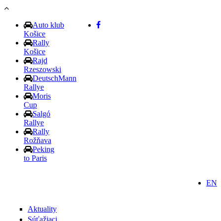
Skočiť na hlavný obsah
Auto klub
Košice
Rally
Košice
Rajd
Rzeszowski
DeutschMann
Rallye
Moris
Cup
Salgó
Rallye
Rally
Rožňava
Peking
to Paris
EN
Aktuality
Súťažiaci