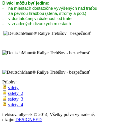
Diváci môžu byť jedine:
-
na miestach dostatočne vyvýšených nad traťou
-
za pevnou hradbou (stena, stromy a pod.)
-
v dostatočnej vzdialenosti od trate
-
v zriadených diváckych miestach
Prílohy:
safety
safety_2
safety_3
safety_4
trebisov.rallye.sk © 2014, Všetky práva vyhradené,
dizajn:
DESIGNEED