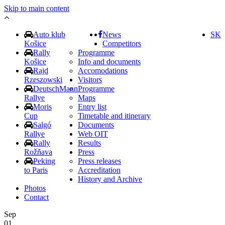
Skip to main content
Auto klub
News
SK
Košice
Competitors
Rally
Programme
Košice
Info and documents
Rajd
Accomodations
Rzeszowski
Visitors
DeutschMann
Programme
Rallye
Maps
Moris
Entry list
Cup
Timetable and itinerary
Salgó
Documents
Rallye
Web OIT
Rally
Results
Rožňava
Press
Peking
Press releases
to Paris
Accreditation
History and Archive
Photos
Contact
Sep
01