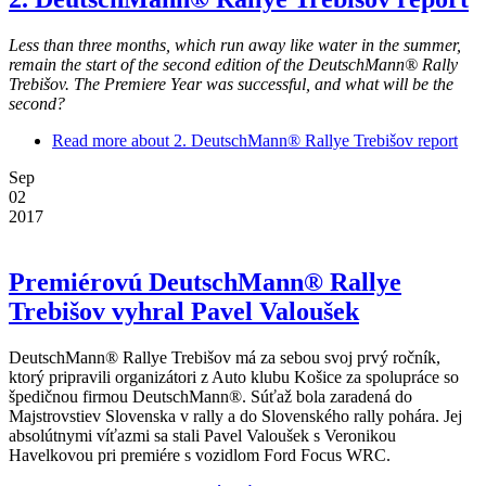
Less than three months, which run away like water in the summer,
remain the start of the second edition of the DeutschMann® Rally
Trebišov. The Premiere Year was successful, and what will be the
second?
Read more
about 2. DeutschMann® Rallye Trebišov report
Sep
02
2017
Premiérovú DeutschMann® Rallye
Trebišov vyhral Pavel Valoušek
DeutschMann® Rallye Trebišov má za sebou svoj prvý ročník,
ktorý pripravili organizátori z Auto klubu Košice za spolupráce so
špedičnou firmou DeutschMann®. Súťaž bola zaradená do
Majstrovstiev Slovenska v rally a do Slovenského rally pohára. Jej
absolútnymi víťazmi sa stali Pavel Valoušek s Veronikou
Havelkovou pri premiére s vozidlom Ford Focus WRC.