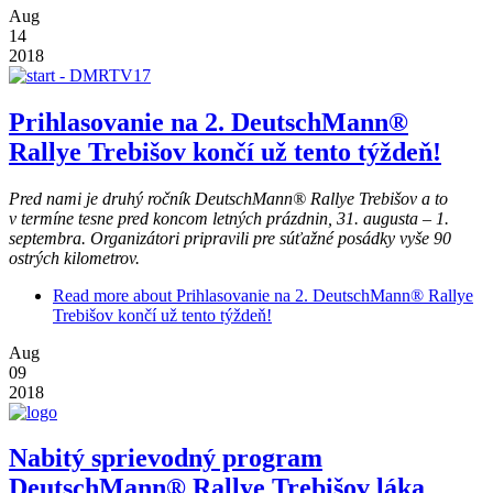
Aug
14
2018
Prihlasovanie na 2. DeutschMann®
Rallye Trebišov končí už tento týždeň!
Pred nami je druhý ročník
DeutschMann® Rallye Trebišov a to
v termíne tesne pred koncom letných prázdnin, 31. augusta – 1.
septembra. Organizátori pripravili pre súťažné posádky vyše 90
ostrých kilometrov.
Read more
about Prihlasovanie na 2. DeutschMann® Rallye
Trebišov končí už tento týždeň!
Aug
09
2018
Nabitý sprievodný program
DeutschMann® Rallye Trebišov láka