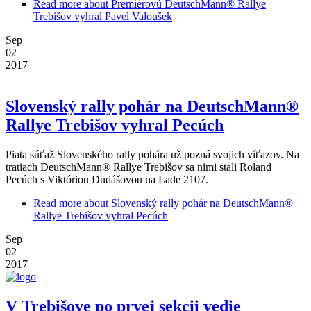
Read more
about Premiérovú DeutschMann® Rallye
Trebišov vyhral Pavel Valoušek
Sep
02
2017
Slovenský rally pohár na DeutschMann®
Rallye Trebišov vyhral Pecúch
Piata súťaž Slovenského rally pohára už pozná svojich víťazov. Na
tratiach DeutschMann® Rallye Trebišov sa nimi stali Roland
Pecúch s Viktóriou Dudášovou na Lade 2107.
Read more
about Slovenský rally pohár na DeutschMann®
Rallye Trebišov vyhral Pecúch
Sep
02
2017
V Trebišove po prvej sekcii vedie