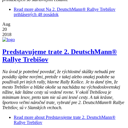
Read more
about Na 2. DeutschMann® Rallye Trebišov
prihlásených 48 posádok
Aug
20
2018
Predstavujeme trate 2. DeutschMann®
Rallye Trebišov
Na úvod je potrebné povedať, že rýchlostné skúšky nebudú pre
posádky úplne novými, pretože v takej alebo onakej podobe sa
používali pri iných rally, hlavne Rally Košice. Je to dané tým, že
mesto Trebišov a blízke okolie sa nachádza na východoslovenskej
nížine, kde štátne cesty sú vedené rovne. V okolí Trebišova je
minimum lesov, preto tam nie sú ani lesné cesty. A tak krásne,
športovo veľmi náročné trate, vybraté pre 2. DeutschMann® Rallye
Trebišov, sú v Slanských vrchoch.
Read more
about Predstavujeme trate 2. DeutschMann®
Rallye Trebišov