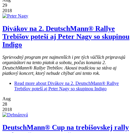
29
2018
Divákov na 2. DeutschMann® Rallye
Trebišov poteší aj Peter Nagy so skupinou
Indigo
Sprievodný program pre najmenších i pre tých väčších pripravujú
organizátori na tento piatok a sobotu, počas konania 2.
DeutschMann® Rallye Trebišov. Akousi tradíciou sa stáva aj
piatkový koncert, ktorý nebude chýbať ani tento rok.
Read more
about Divákov na 2. DeutschMann® Rallye
Trebišov poteší aj Peter Nagy so skupinou Indigo
Aug
28
2018
DeutschMann® Cup na trebišovskej rally