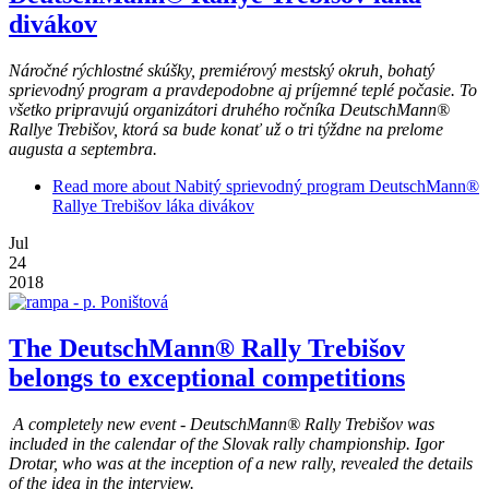
divákov
Náročné rýchlostné skúšky, premiérový mestský okruh, bohatý
sprievodný program a pravdepodobne aj príjemné teplé počasie. To
všetko pripravujú organizátori druhého ročníka DeutschMann®
Rallye Trebišov, ktorá sa bude konať už o tri týždne na prelome
augusta a septembra.
Read more
about Nabitý sprievodný program DeutschMann®
Rallye Trebišov láka divákov
Jul
24
2018
The DeutschMann® Rally Trebišov
belongs to exceptional competitions
A completely new event - DeutschMann® Rally Trebišov was
included in the calendar of the Slovak rally championship. Igor
Drotar, who was at the inception of a new rally, revealed the details
of the idea in the interview.