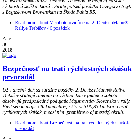
DeutschMann® Rallye Trebišov. Za sebou už majú aj mestskú
rýchlostnú skúšku, ktorú vyhrala poľská posádka Grzegorz Grzyb
s Boguslawom Browinskim na Škode Fabia R5.
Read more
about V sobotu uvidíme na 2. DeutschMann®
Rallye Trebišov 46 posádok
Aug
30
2018
Bezpečnosť na trati rýchlostných skúšok
prvoradá!
Už v dnešný deň sa súťažné posádky 2. DeutschMann® Rallye
Trebišov sťahujú smerom na východ, kde v piatok a sobotu
absolvujú predposledné podujatie Majstrovstiev Slovenska v rally.
Pred sebou majú 340 kilometrov, z ktorých 90,85 km tvorí desať
rýchlostných skúšok, medzi nimi premiérovo aj mestský okruh.
Read more
about Bezpečnosť na trati rýchlostných skúšok
prvoradá!
Aug