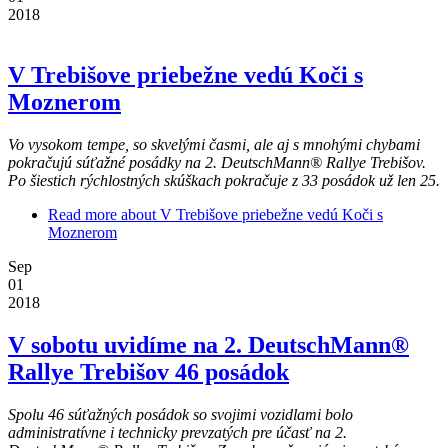
2018
V Trebišove priebežne vedú Koči s
Moznerom
Vo vysokom tempe, so skvelými časmi, ale aj s mnohými chybami
pokračujú súťažné posádky na 2. DeutschMann® Rallye Trebišov.
Po šiestich rýchlostných skúškach pokračuje z 33 posádok už len 25.
Read more
about V Trebišove priebežne vedú Koči s
Moznerom
Sep
01
2018
V sobotu uvidíme na 2. DeutschMann®
Rallye Trebišov 46 posádok
Spolu 46 súťažných posádok so svojimi vozidlami bolo
administratívne i technicky prevzatých pre účasť na 2.