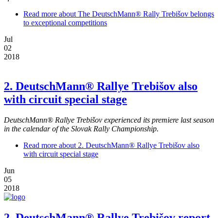
Read more
about The DeutschMann® Rally Trebišov belongs
to exceptional competitions
Jul
02
2018
2. DeutschMann® Rallye Trebišov also
with circuit special stage
DeutschMann® Rallye Trebišov
experienced its premiere last season
in the calendar of the Slovak Rally Championship.
Read more
about 2. DeutschMann® Rallye Trebišov also
with circuit special stage
Jun
05
2018
2. DeutschMann® Rallye Trebišov report