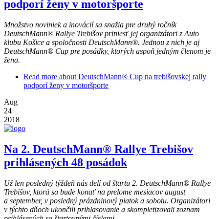
podporí ženy v motoršporte
Množstvo noviniek a inovácií sa snažia pre druhý ročník
DeutschMann® Rallye Trebišov priniesť jej organizátori z Auto
klubu Košice a spoločnosti DeutschMann®. Jednou z nich je aj
DeutschMann® Cup pre posádky, ktorých aspoň jedným členom je
žena.
Read more
about DeutschMann® Cup na trebišovskej rally
podporí ženy v motoršporte
Aug
24
2018
Na 2. DeutschMann® Rallye Trebišov
prihlásených 48 posádok
Už len posledný týždeň nás delí od štartu 2. DeutschMann® Rallye
Trebišov, ktorá sa bude konať na prelome mesiacov august
a september, v posledný prázdninový piatok a sobotu. Organizátori
v týchto dňoch ukončili prihlasovanie a skompletizovali zoznam
prihlásených so štartovnými číslami.