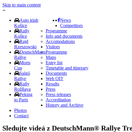
Skip to main content
Auto klub
News
Košice
Competitors
Rally
Programme
Košice
Info and documents
Rajd
Accomodations
Rzeszowski
Visitors
DeutschMann
Programme
Rallye
Maps
Moris
Entry list
Cup
Timetable and itinerary
Salgó
Documents
Rallye
Web OIT
Rally
Results
Rožňava
Press
Peking
Press releases
to Paris
Accreditation
History and Archive
Photos
Contact
Sledujte videá z DeutschMann® Rallye Tr